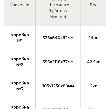
Упаковка
(Ширина x
Вес
Глубина x
Высота)
Коробка
535x840x62мм
14кг
№1
Коробка
555x2118x77мм
42.5кг
№2
Коробка
105x1230x80мм
2кг
№3
Коробка