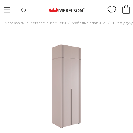
Mebelson.ru
/
Каталог
/
Комнаты
/
Мебель в спальню
/
Шкаф двухд