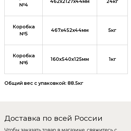
462x2127x44мм
24кг
№4
Коробка
467x452x44мм
5кг
№5
Коробка
160x540x125мм
1кг
№6
Общий вес с упаковкой: 88.5кг
Доставка по всей России
Чтобы заказать товар в магазине, свяжитесь с