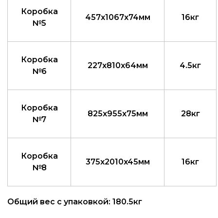
Коробка
457x1067x74мм
16кг
№5
Коробка
227x810x64мм
4.5кг
№6
Коробка
825x955x75мм
28кг
№7
Коробка
375x2010x45мм
16кг
№8
Общий вес с упаковкой: 180.5кг