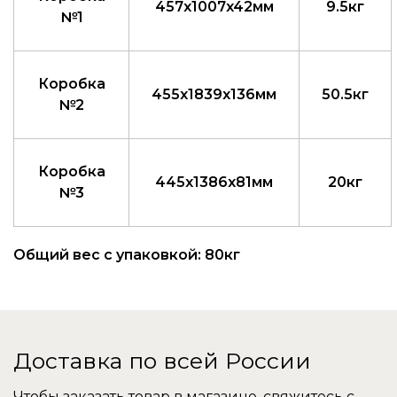
457x1007x42мм
9.5кг
№1
Коробка
455x1839x136мм
50.5кг
№2
Коробка
445x1386x81мм
20кг
№3
Общий вес с упаковкой: 80кг
Доставка по всей России
Чтобы заказать товар в магазине, свяжитесь с